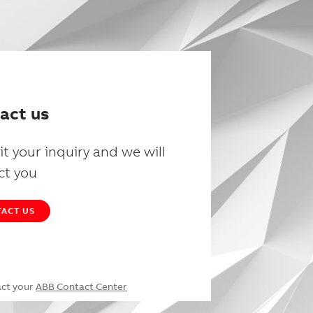
act us
t your inquiry and we will
ct you
ACT US
act your
ABB Contact Center