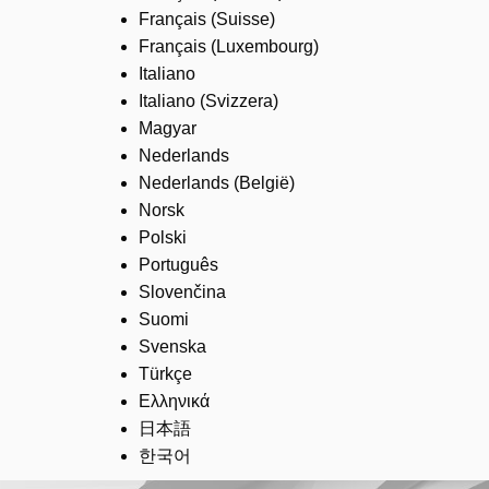
Français (Suisse)
Français (Luxembourg)
Italiano
Italiano (Svizzera)
Magyar
Nederlands
Nederlands (België)
Norsk
Polski
Português
Slovenčina
Suomi
Svenska
Türkçe
Ελληνικά
日本語
한국어