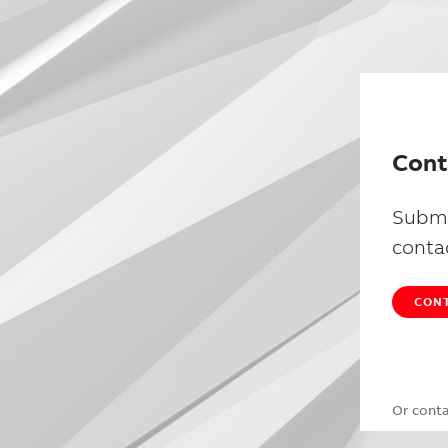
Cont
Submi
conta
CONT
Or cont