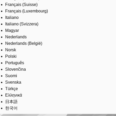
Français (Suisse)
Français (Luxembourg)
Italiano
Italiano (Svizzera)
Magyar
Nederlands
Nederlands (België)
Norsk
Polski
Português
Slovenčina
Suomi
Svenska
Türkçe
Ελληνικά
日本語
한국어