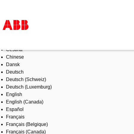
Select Language
Products & Solutions
Čeština
Industries
Chinese
Services
Dansk
About us
Deutsch
Where to buy
Deutsch (Schweiz)
Contact us
Deutsch (Luxemburg)
Careers
English
English (Canada)
Español
Français
Français (Belgique)
Français (Canada)