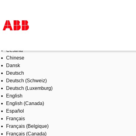
Select Language
Products & Solutions
Čeština
Industries
Chinese
Services
Dansk
About us
Deutsch
Where to buy
Deutsch (Schweiz)
Contact us
Deutsch (Luxemburg)
Careers
English
English (Canada)
Español
Français
Français (Belgique)
Français (Canada)