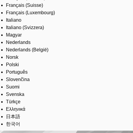
Français (Suisse)
Français (Luxembourg)
Italiano
Italiano (Svizzera)
Magyar
Nederlands
Nederlands (België)
Norsk
Polski
Português
Slovenčina
Suomi
Svenska
Türkçe
Ελληνικά
日本語
한국어