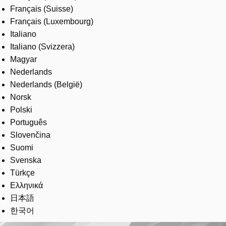
Français (Suisse)
Français (Luxembourg)
Italiano
Italiano (Svizzera)
Magyar
Nederlands
Nederlands (België)
Norsk
Polski
Português
Slovenčina
Suomi
Svenska
Türkçe
Ελληνικά
日本語
한국어