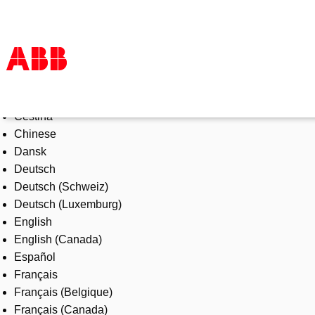
Select Language
Products & Solutions
Čeština
Industries
Chinese
Services
Dansk
About us
Deutsch
Where to buy
Deutsch (Schweiz)
Contact us
Deutsch (Luxemburg)
Careers
English
English (Canada)
Español
Français
Français (Belgique)
Français (Canada)