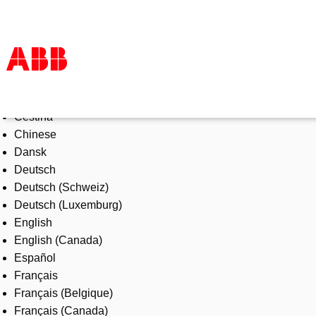
Select Language
Products & Solutions
Čeština
Industries
Chinese
Services
Dansk
About us
Deutsch
Where to buy
Deutsch (Schweiz)
Contact us
Deutsch (Luxemburg)
Careers
English
English (Canada)
Español
Français
Français (Belgique)
Français (Canada)