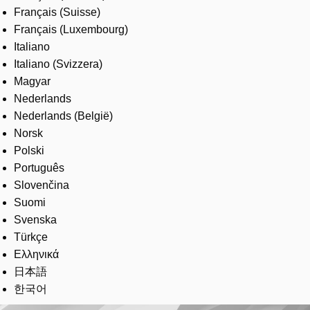
Français (Suisse)
Français (Luxembourg)
Italiano
Italiano (Svizzera)
Magyar
Nederlands
Nederlands (België)
Norsk
Polski
Português
Slovenčina
Suomi
Svenska
Türkçe
Ελληνικά
日本語
한국어