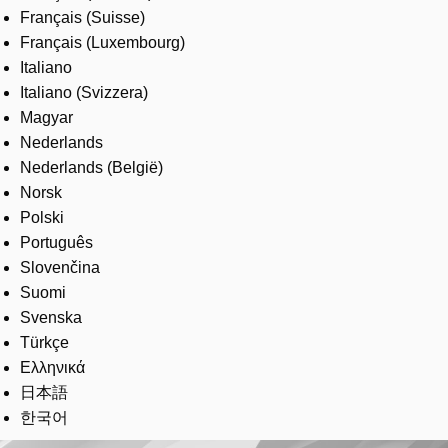
Français (Suisse)
Français (Luxembourg)
Italiano
Italiano (Svizzera)
Magyar
Nederlands
Nederlands (België)
Norsk
Polski
Português
Slovenčina
Suomi
Svenska
Türkçe
Ελληνικά
日本語
한국어