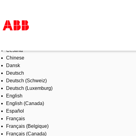
Select Language
Products & Solutions
Čeština
Industries
Chinese
Services
Dansk
About us
Deutsch
Where to buy
Deutsch (Schweiz)
Contact us
Deutsch (Luxemburg)
Careers
English
English (Canada)
Español
Français
Français (Belgique)
Français (Canada)