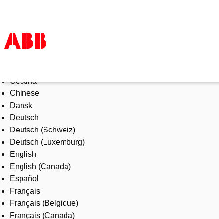
Select Language
Products & Solutions
Čeština
Industries
Chinese
Services
Dansk
About us
Deutsch
Where to buy
Deutsch (Schweiz)
Contact us
Deutsch (Luxemburg)
Careers
English
English (Canada)
Español
Français
Français (Belgique)
Français (Canada)