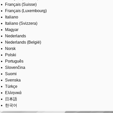
Français (Suisse)
Français (Luxembourg)
Italiano
Italiano (Svizzera)
Magyar
Nederlands
Nederlands (België)
Norsk
Polski
Português
Slovenčina
Suomi
Svenska
Türkçe
Ελληνικά
日本語
한국어