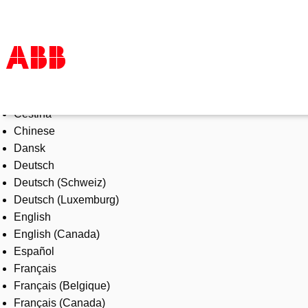
Select Language
Products & Solutions
Čeština
Industries
Chinese
Services
Dansk
About us
Deutsch
Where to buy
Deutsch (Schweiz)
Contact us
Deutsch (Luxemburg)
Careers
English
English (Canada)
Español
Français
Français (Belgique)
Français (Canada)