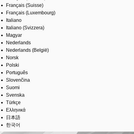
Français (Suisse)
Français (Luxembourg)
Italiano
Italiano (Svizzera)
Magyar
Nederlands
Nederlands (België)
Norsk
Polski
Português
Slovenčina
Suomi
Svenska
Türkçe
Ελληνικά
日本語
한국어