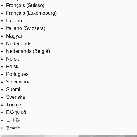
Français (Suisse)
Français (Luxembourg)
Italiano
Italiano (Svizzera)
Magyar
Nederlands
Nederlands (België)
Norsk
Polski
Português
Slovenčina
Suomi
Svenska
Türkçe
Ελληνικά
日本語
한국어