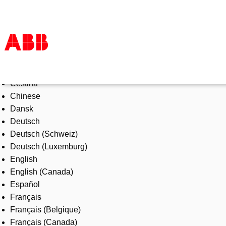
Select Language
Products & Solutions
Čeština
Industries
Chinese
Services
Dansk
About us
Deutsch
Where to buy
Deutsch (Schweiz)
Contact us
Deutsch (Luxemburg)
Careers
English
English (Canada)
Español
Français
Français (Belgique)
Français (Canada)