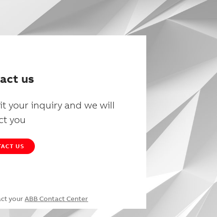
act us
t your inquiry and we will
ct you
ACT US
act your
ABB Contact Center