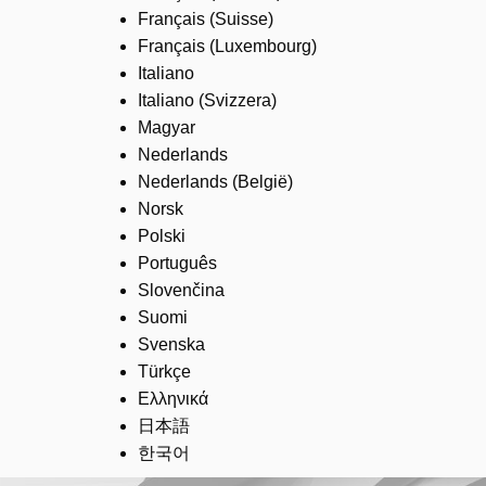
Français (Suisse)
Français (Luxembourg)
Italiano
Italiano (Svizzera)
Magyar
Nederlands
Nederlands (België)
Norsk
Polski
Português
Slovenčina
Suomi
Svenska
Türkçe
Ελληνικά
日本語
한국어