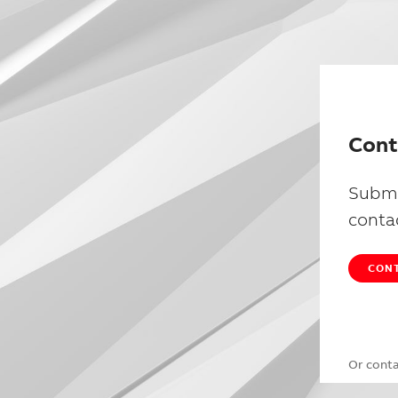
Cont
Submi
conta
CONT
Or cont