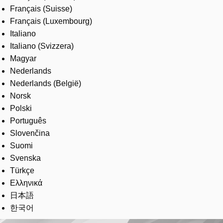
Français (Suisse)
Français (Luxembourg)
Italiano
Italiano (Svizzera)
Magyar
Nederlands
Nederlands (België)
Norsk
Polski
Português
Slovenčina
Suomi
Svenska
Türkçe
Ελληνικά
日本語
한국어