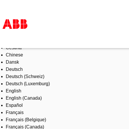
Select Language
Products & Solutions
Čeština
Industries
Chinese
Services
Dansk
About us
Deutsch
Where to buy
Deutsch (Schweiz)
Contact us
Deutsch (Luxemburg)
Careers
English
English (Canada)
Español
Français
Français (Belgique)
Français (Canada)