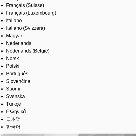
Français (Suisse)
Français (Luxembourg)
Italiano
Italiano (Svizzera)
Magyar
Nederlands
Nederlands (België)
Norsk
Polski
Português
Slovenčina
Suomi
Svenska
Türkçe
Ελληνικά
日本語
한국어