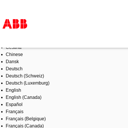
Select Language
Products & Solutions
Čeština
Industries
Chinese
Services
Dansk
About us
Deutsch
Where to buy
Deutsch (Schweiz)
Contact us
Deutsch (Luxemburg)
Careers
English
English (Canada)
Español
Français
Français (Belgique)
Français (Canada)