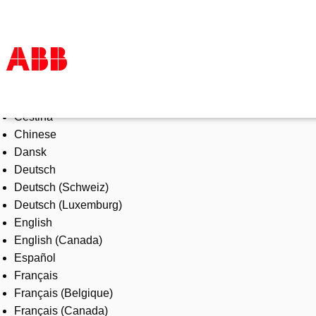
Select Language
Products & Solutions
Čeština
Industries
Chinese
Services
Dansk
About us
Deutsch
Where to buy
Deutsch (Schweiz)
Contact us
Deutsch (Luxemburg)
Careers
English
English (Canada)
Español
Français
Français (Belgique)
Français (Canada)