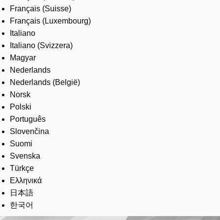
Français (Suisse)
Français (Luxembourg)
Italiano
Italiano (Svizzera)
Magyar
Nederlands
Nederlands (België)
Norsk
Polski
Português
Slovenčina
Suomi
Svenska
Türkçe
Ελληνικά
日本語
한국어