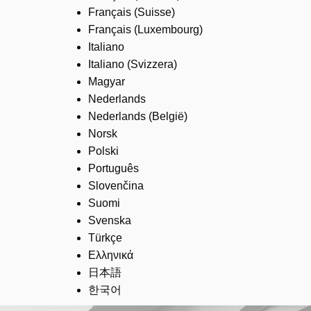
Français (Suisse)
Français (Luxembourg)
Italiano
Italiano (Svizzera)
Magyar
Nederlands
Nederlands (België)
Norsk
Polski
Português
Slovenčina
Suomi
Svenska
Türkçe
Ελληνικά
日本語
한국어