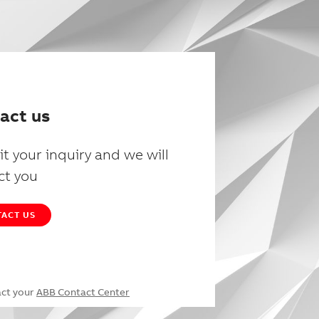
act us
t your inquiry and we will
ct you
ACT US
act your
ABB Contact Center