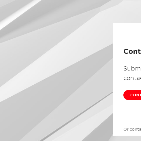
Cont
Submi
conta
CONT
Or cont