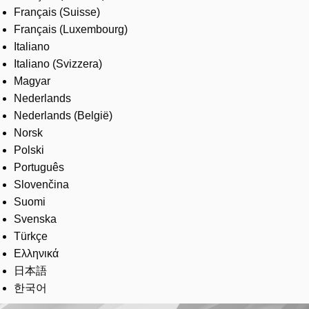
Français (Suisse)
Français (Luxembourg)
Italiano
Italiano (Svizzera)
Magyar
Nederlands
Nederlands (België)
Norsk
Polski
Português
Slovenčina
Suomi
Svenska
Türkçe
Ελληνικά
日本語
한국어