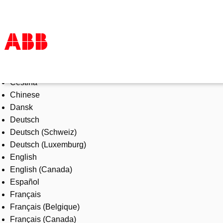
Select Language
Products & Solutions
Čeština
Industries
Chinese
Services
Dansk
About us
Deutsch
Where to buy
Deutsch (Schweiz)
Contact us
Deutsch (Luxemburg)
Careers
English
English (Canada)
Español
Français
Français (Belgique)
Français (Canada)