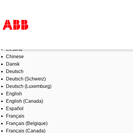
Select Language
Products & Solutions
Čeština
Industries
Chinese
Services
Dansk
About us
Deutsch
Where to buy
Deutsch (Schweiz)
Contact us
Deutsch (Luxemburg)
Careers
English
English (Canada)
Español
Français
Français (Belgique)
Français (Canada)