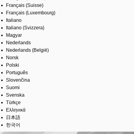
Français (Suisse)
Français (Luxembourg)
Italiano
Italiano (Svizzera)
Magyar
Nederlands
Nederlands (België)
Norsk
Polski
Português
Slovenčina
Suomi
Svenska
Türkçe
Ελληνικά
日本語
한국어