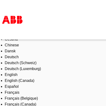
Select Language
Products & Solutions
Čeština
Industries
Chinese
Services
Dansk
About us
Deutsch
Where to buy
Deutsch (Schweiz)
Contact us
Deutsch (Luxemburg)
Careers
English
English (Canada)
Español
Français
Français (Belgique)
Français (Canada)