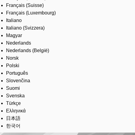
Français (Suisse)
Français (Luxembourg)
Italiano
Italiano (Svizzera)
Magyar
Nederlands
Nederlands (België)
Norsk
Polski
Português
Slovenčina
Suomi
Svenska
Türkçe
Ελληνικά
日本語
한국어