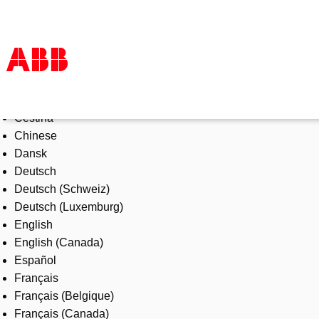
Select Language
Products & Solutions
Čeština
Industries
Chinese
Services
Dansk
About us
Deutsch
Where to buy
Deutsch (Schweiz)
Contact us
Deutsch (Luxemburg)
Careers
English
English (Canada)
Español
Français
Français (Belgique)
Français (Canada)