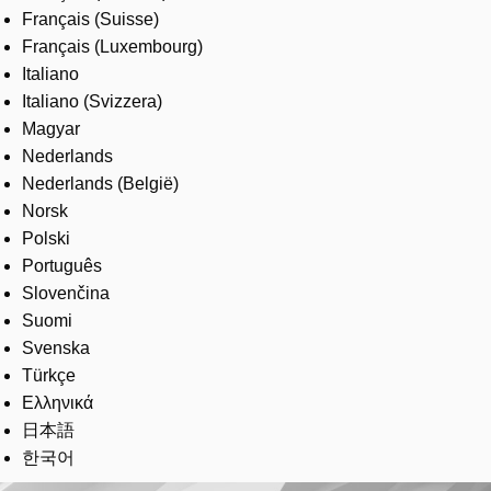
Français (Suisse)
Français (Luxembourg)
Italiano
Italiano (Svizzera)
Magyar
Nederlands
Nederlands (België)
Norsk
Polski
Português
Slovenčina
Suomi
Svenska
Türkçe
Ελληνικά
日本語
한국어