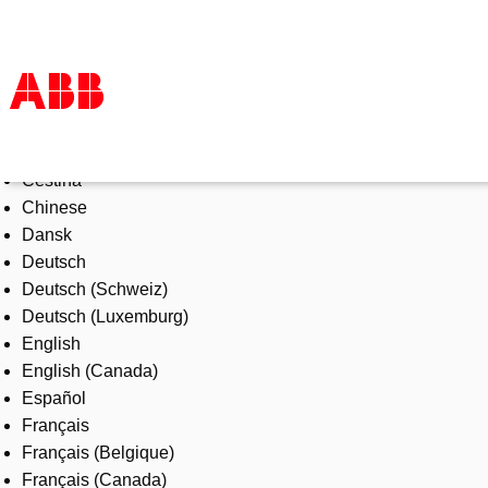
Select Language
Products & Solutions
Čeština
Industries
Chinese
Services
Dansk
About us
Deutsch
Where to buy
Deutsch (Schweiz)
Contact us
Deutsch (Luxemburg)
Careers
English
English (Canada)
Español
Français
Français (Belgique)
Français (Canada)