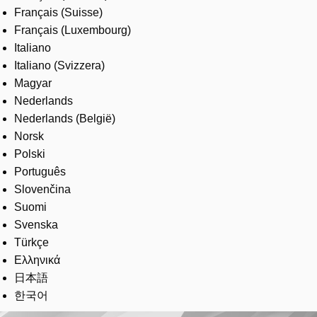
Français (Suisse)
Français (Luxembourg)
Italiano
Italiano (Svizzera)
Magyar
Nederlands
Nederlands (België)
Norsk
Polski
Português
Slovenčina
Suomi
Svenska
Türkçe
Ελληνικά
日本語
한국어