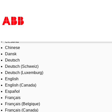
Select Language
Products & Solutions
Čeština
Industries
Chinese
Services
Dansk
About us
Deutsch
Where to buy
Deutsch (Schweiz)
Contact us
Deutsch (Luxemburg)
Careers
English
English (Canada)
Español
Français
Français (Belgique)
Français (Canada)