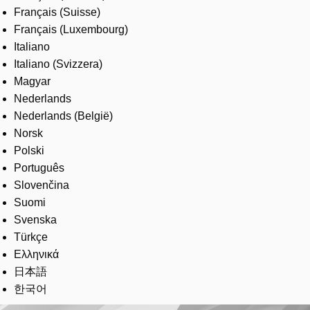
Français (Suisse)
Français (Luxembourg)
Italiano
Italiano (Svizzera)
Magyar
Nederlands
Nederlands (België)
Norsk
Polski
Português
Slovenčina
Suomi
Svenska
Türkçe
Ελληνικά
日本語
한국어