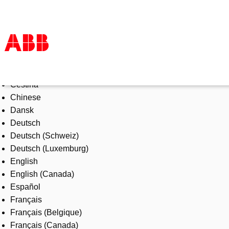
Select Language
Products & Solutions
Čeština
Industries
Chinese
Services
Dansk
About us
Deutsch
Where to buy
Deutsch (Schweiz)
Contact us
Deutsch (Luxemburg)
Careers
English
English (Canada)
Español
Français
Français (Belgique)
Français (Canada)