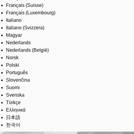
Français (Suisse)
Français (Luxembourg)
Italiano
Italiano (Svizzera)
Magyar
Nederlands
Nederlands (België)
Norsk
Polski
Português
Slovenčina
Suomi
Svenska
Türkçe
Ελληνικά
日本語
한국어