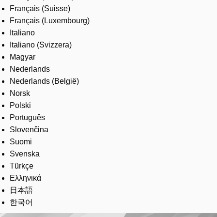
Français (Suisse)
Français (Luxembourg)
Italiano
Italiano (Svizzera)
Magyar
Nederlands
Nederlands (België)
Norsk
Polski
Português
Slovenčina
Suomi
Svenska
Türkçe
Ελληνικά
日本語
한국어