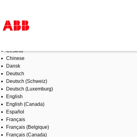
Select Language
Products & Solutions
Čeština
Industries
Chinese
Services
Dansk
About us
Deutsch
Where to buy
Deutsch (Schweiz)
Contact us
Deutsch (Luxemburg)
Careers
English
English (Canada)
Español
Français
Français (Belgique)
Français (Canada)