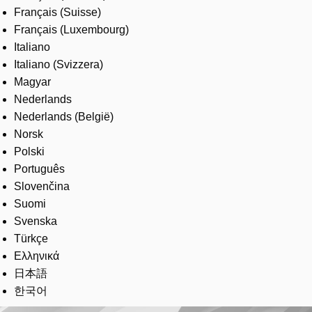
Français (Suisse)
Français (Luxembourg)
Italiano
Italiano (Svizzera)
Magyar
Nederlands
Nederlands (België)
Norsk
Polski
Português
Slovenčina
Suomi
Svenska
Türkçe
Ελληνικά
日本語
한국어