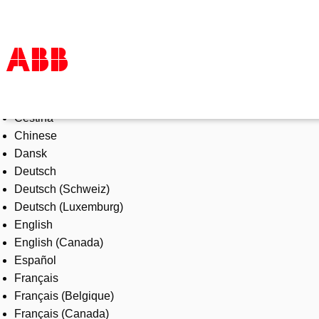
Select Language
Products & Solutions
Čeština
Industries
Chinese
Services
Dansk
About us
Deutsch
Where to buy
Deutsch (Schweiz)
Contact us
Deutsch (Luxemburg)
Careers
English
English (Canada)
Español
Français
Français (Belgique)
Français (Canada)