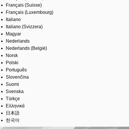
Français (Suisse)
Français (Luxembourg)
Italiano
Italiano (Svizzera)
Magyar
Nederlands
Nederlands (België)
Norsk
Polski
Português
Slovenčina
Suomi
Svenska
Türkçe
Ελληνικά
日本語
한국어