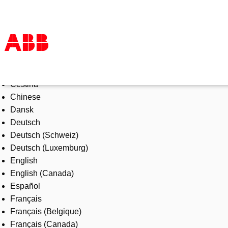
Select Language
Products & Solutions
Čeština
Industries
Chinese
Services
Dansk
About us
Deutsch
Where to buy
Deutsch (Schweiz)
Contact us
Deutsch (Luxemburg)
Careers
English
English (Canada)
Español
Français
Français (Belgique)
Français (Canada)