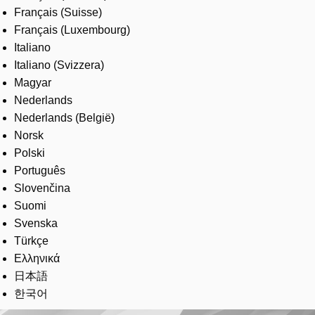
Français (Suisse)
Français (Luxembourg)
Italiano
Italiano (Svizzera)
Magyar
Nederlands
Nederlands (België)
Norsk
Polski
Português
Slovenčina
Suomi
Svenska
Türkçe
Ελληνικά
日本語
한국어