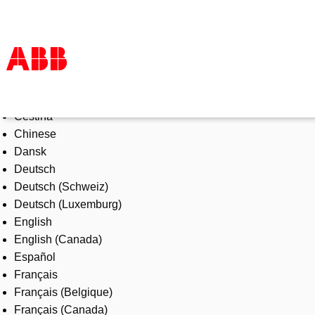
Select Language
Products & Solutions
Čeština
Industries
Chinese
Services
Dansk
About us
Deutsch
Where to buy
Deutsch (Schweiz)
Contact us
Deutsch (Luxemburg)
Careers
English
English (Canada)
Español
Français
Français (Belgique)
Français (Canada)