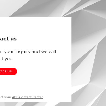
act us
t your inquiry and we will
ct you
ACT US
act your
ABB Contact Center