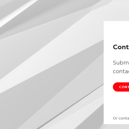
Cont
Submi
conta
CONT
Or cont