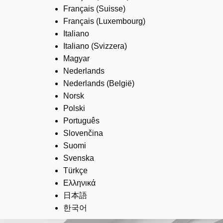
Français (Suisse)
Français (Luxembourg)
Italiano
Italiano (Svizzera)
Magyar
Nederlands
Nederlands (België)
Norsk
Polski
Português
Slovenčina
Suomi
Svenska
Türkçe
Ελληνικά
日本語
한국어