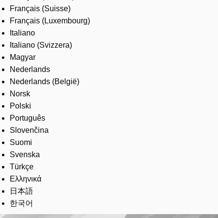
Français (Suisse)
Français (Luxembourg)
Italiano
Italiano (Svizzera)
Magyar
Nederlands
Nederlands (België)
Norsk
Polski
Português
Slovenčina
Suomi
Svenska
Türkçe
Ελληνικά
日本語
한국어