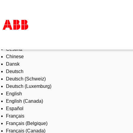
Select Language
Products & Solutions
Čeština
Industries
Chinese
Services
Dansk
About us
Deutsch
Where to buy
Deutsch (Schweiz)
Contact us
Deutsch (Luxemburg)
Careers
English
English (Canada)
Español
Français
Français (Belgique)
Français (Canada)