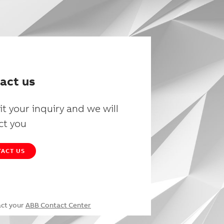
act us
t your inquiry and we will
ct you
ACT US
act your
ABB Contact Center