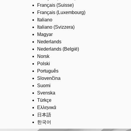
Français (Suisse)
Français (Luxembourg)
Italiano
Italiano (Svizzera)
Magyar
Nederlands
Nederlands (België)
Norsk
Polski
Português
Slovenčina
Suomi
Svenska
Türkçe
Ελληνικά
日本語
한국어