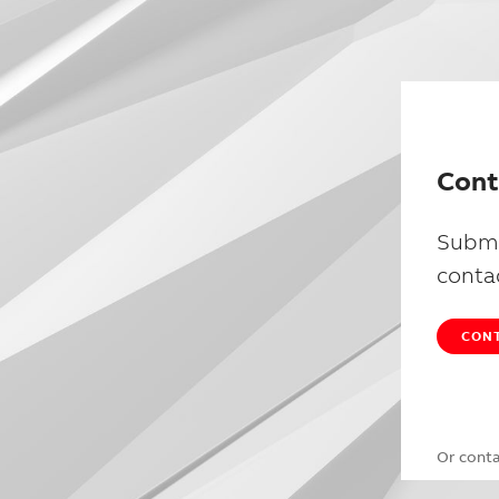
Cont
Submi
conta
CONT
Or cont