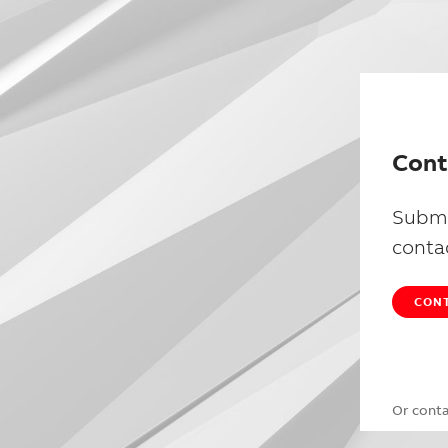
Cont
Submi
conta
CONT
Or cont