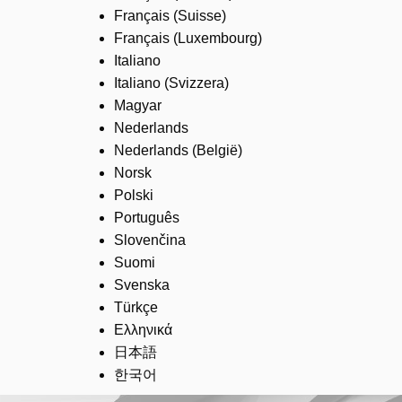
Français (Suisse)
Français (Luxembourg)
Italiano
Italiano (Svizzera)
Magyar
Nederlands
Nederlands (België)
Norsk
Polski
Português
Slovenčina
Suomi
Svenska
Türkçe
Ελληνικά
日本語
한국어