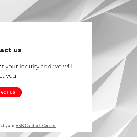
act us
t your inquiry and we will
ct you
ACT US
act your
ABB Contact Center