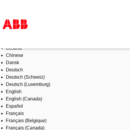
Select Language
Products & Solutions
Čeština
Industries
Chinese
Services
Dansk
About us
Deutsch
Where to buy
Deutsch (Schweiz)
Contact us
Deutsch (Luxemburg)
Careers
English
English (Canada)
Español
Français
Français (Belgique)
Français (Canada)