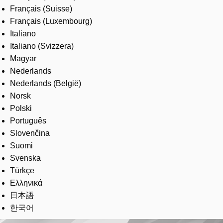
Français (Suisse)
Français (Luxembourg)
Italiano
Italiano (Svizzera)
Magyar
Nederlands
Nederlands (België)
Norsk
Polski
Português
Slovenčina
Suomi
Svenska
Türkçe
Ελληνικά
日本語
한국어