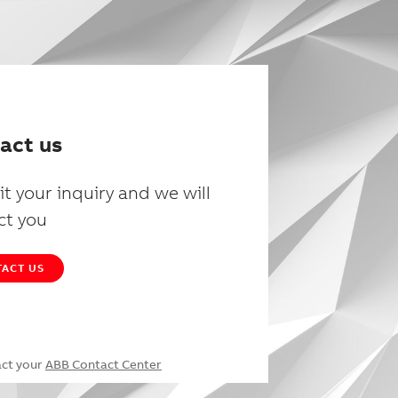
act us
t your inquiry and we will
ct you
ACT US
act your
ABB Contact Center