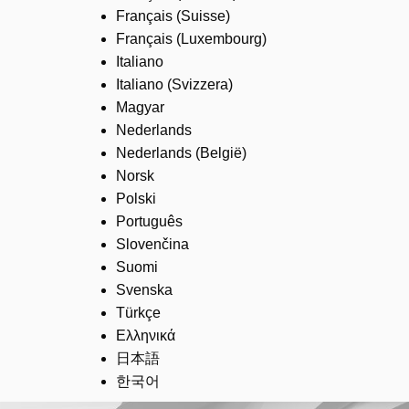
Français (Suisse)
Français (Luxembourg)
Italiano
Italiano (Svizzera)
Magyar
Nederlands
Nederlands (België)
Norsk
Polski
Português
Slovenčina
Suomi
Svenska
Türkçe
Ελληνικά
日本語
한국어