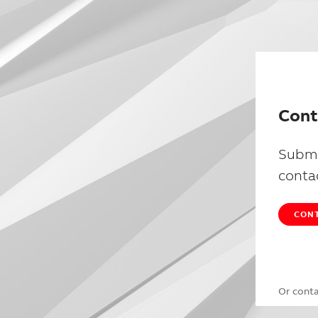
Cont
Submi
conta
CONT
Or cont