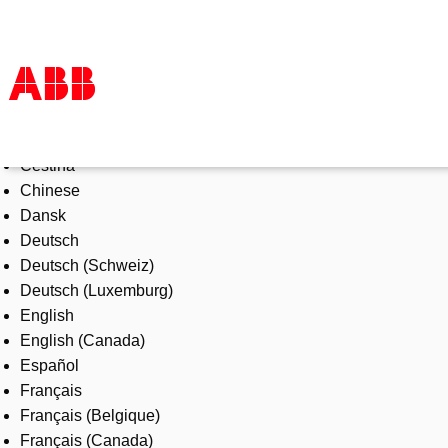
Select Language
Products & Solutions
Čeština
Industries
Chinese
Services
Dansk
About us
Deutsch
Where to buy
Deutsch (Schweiz)
Contact us
Deutsch (Luxemburg)
Careers
English
English (Canada)
Español
Français
Français (Belgique)
Français (Canada)