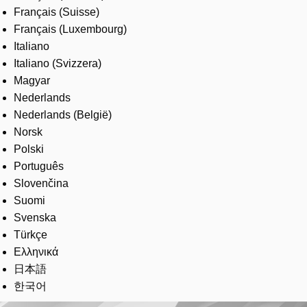
Français (Suisse)
Français (Luxembourg)
Italiano
Italiano (Svizzera)
Magyar
Nederlands
Nederlands (België)
Norsk
Polski
Português
Slovenčina
Suomi
Svenska
Türkçe
Ελληνικά
日本語
한국어