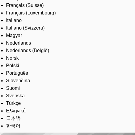
Français (Suisse)
Français (Luxembourg)
Italiano
Italiano (Svizzera)
Magyar
Nederlands
Nederlands (België)
Norsk
Polski
Português
Slovenčina
Suomi
Svenska
Türkçe
Ελληνικά
日本語
한국어