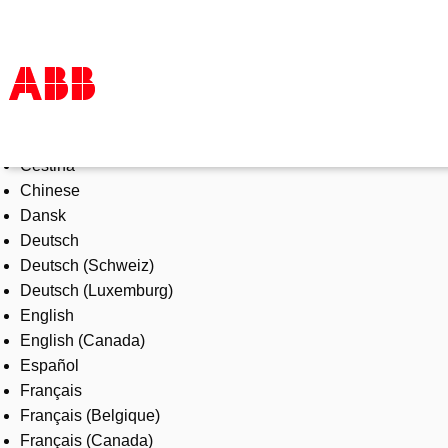
Select Language
Products & Solutions
Čeština
Industries
Chinese
Services
Dansk
About us
Deutsch
Where to buy
Deutsch (Schweiz)
Contact us
Deutsch (Luxemburg)
Careers
English
English (Canada)
Español
Français
Français (Belgique)
Français (Canada)