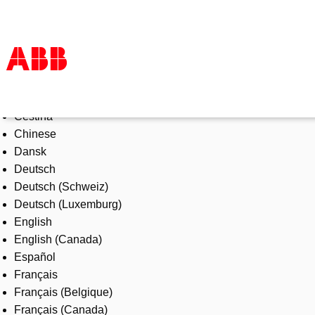
Select Language
Products & Solutions
Čeština
Industries
Chinese
Services
Dansk
About us
Deutsch
Where to buy
Deutsch (Schweiz)
Contact us
Deutsch (Luxemburg)
Careers
English
English (Canada)
Español
Français
Français (Belgique)
Français (Canada)