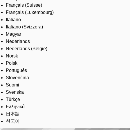
Français (Suisse)
Français (Luxembourg)
Italiano
Italiano (Svizzera)
Magyar
Nederlands
Nederlands (België)
Norsk
Polski
Português
Slovenčina
Suomi
Svenska
Türkçe
Ελληνικά
日本語
한국어