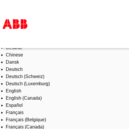
Select Language
Products & Solutions
Čeština
Industries
Chinese
Services
Dansk
About us
Deutsch
Where to buy
Deutsch (Schweiz)
Contact us
Deutsch (Luxemburg)
Careers
English
English (Canada)
Español
Français
Français (Belgique)
Français (Canada)