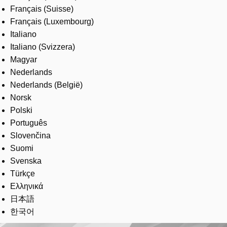
Français (Suisse)
Français (Luxembourg)
Italiano
Italiano (Svizzera)
Magyar
Nederlands
Nederlands (België)
Norsk
Polski
Português
Slovenčina
Suomi
Svenska
Türkçe
Ελληνικά
日本語
한국어