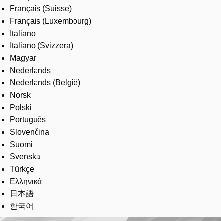
Français (Suisse)
Français (Luxembourg)
Italiano
Italiano (Svizzera)
Magyar
Nederlands
Nederlands (België)
Norsk
Polski
Português
Slovenčina
Suomi
Svenska
Türkçe
Ελληνικά
日本語
한국어