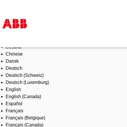
Select Language
Products & Solutions
Čeština
Industries
Chinese
Services
Dansk
About us
Deutsch
Where to buy
Deutsch (Schweiz)
Contact us
Deutsch (Luxemburg)
Careers
English
English (Canada)
Español
Français
Français (Belgique)
Français (Canada)