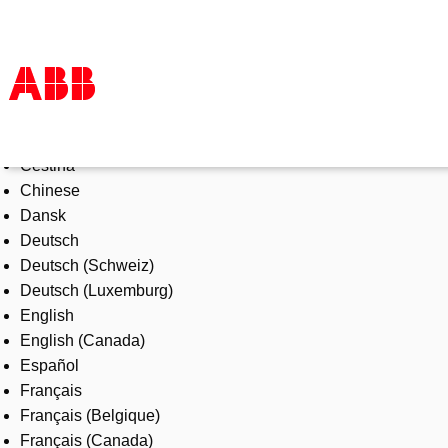
Select Language
Products & Solutions
Čeština
Industries
Chinese
Services
Dansk
About us
Deutsch
Where to buy
Deutsch (Schweiz)
Contact us
Deutsch (Luxemburg)
Careers
English
English (Canada)
Español
Français
Français (Belgique)
Français (Canada)