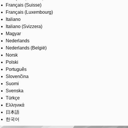
Français (Suisse)
Français (Luxembourg)
Italiano
Italiano (Svizzera)
Magyar
Nederlands
Nederlands (België)
Norsk
Polski
Português
Slovenčina
Suomi
Svenska
Türkçe
Ελληνικά
日本語
한국어