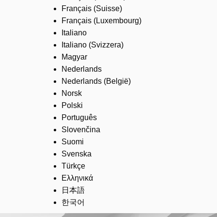
Français (Suisse)
Français (Luxembourg)
Italiano
Italiano (Svizzera)
Magyar
Nederlands
Nederlands (België)
Norsk
Polski
Português
Slovenčina
Suomi
Svenska
Türkçe
Ελληνικά
日本語
한국어