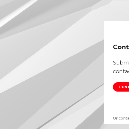
Cont
Submi
conta
CONT
Or cont