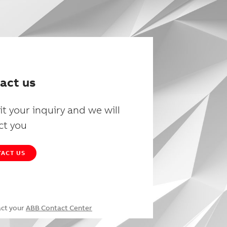
act us
t your inquiry and we will
ct you
ACT US
act your
ABB Contact Center