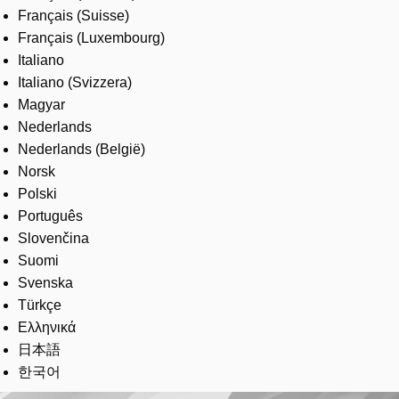
Français (Suisse)
Français (Luxembourg)
Italiano
Italiano (Svizzera)
Magyar
Nederlands
Nederlands (België)
Norsk
Polski
Português
Slovenčina
Suomi
Svenska
Türkçe
Ελληνικά
日本語
한국어