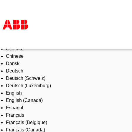
Select Language
Products & Solutions
Čeština
Industries
Chinese
Services
Dansk
About us
Deutsch
Where to buy
Deutsch (Schweiz)
Contact us
Deutsch (Luxemburg)
Careers
English
English (Canada)
Español
Français
Français (Belgique)
Français (Canada)