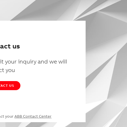
act us
t your inquiry and we will
ct you
ACT US
act your
ABB Contact Center