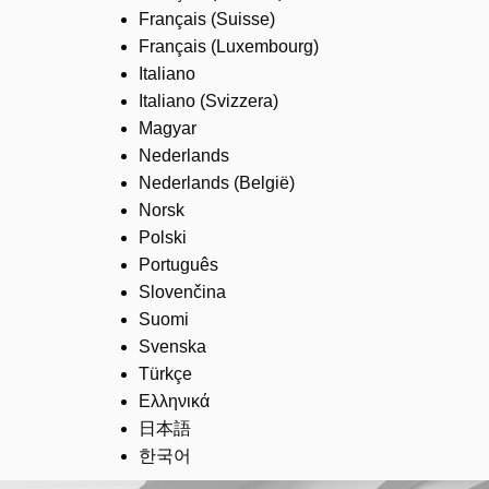
Français (Suisse)
Français (Luxembourg)
Italiano
Italiano (Svizzera)
Magyar
Nederlands
Nederlands (België)
Norsk
Polski
Português
Slovenčina
Suomi
Svenska
Türkçe
Ελληνικά
日本語
한국어