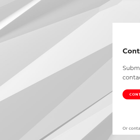
Cont
Submi
conta
CONT
Or cont