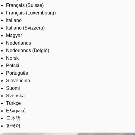
Français (Suisse)
Français (Luxembourg)
Italiano
Italiano (Svizzera)
Magyar
Nederlands
Nederlands (België)
Norsk
Polski
Português
Slovenčina
Suomi
Svenska
Türkçe
Ελληνικά
日本語
한국어