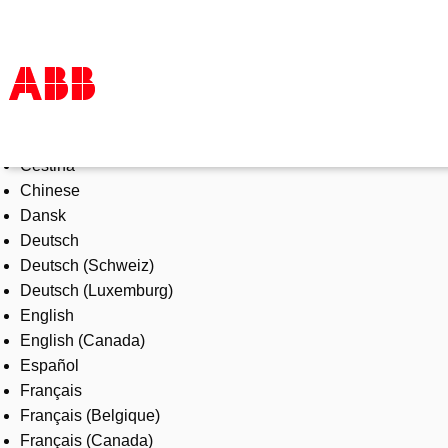
Select Language
Products & Solutions
Čeština
Industries
Chinese
Services
Dansk
About us
Deutsch
Where to buy
Deutsch (Schweiz)
Contact us
Deutsch (Luxemburg)
Careers
English
English (Canada)
Español
Français
Français (Belgique)
Français (Canada)