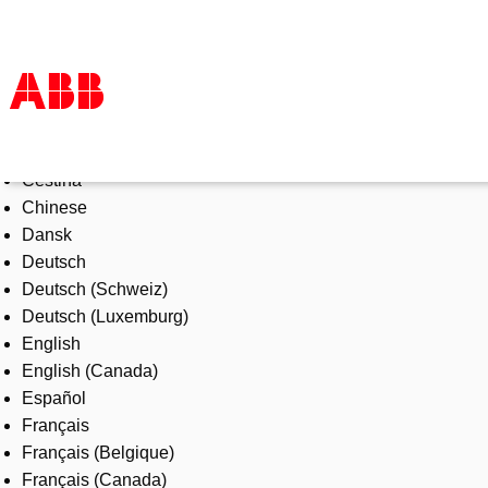
Select Language
Products & Solutions
Čeština
Industries
Chinese
Services
Dansk
About us
Deutsch
Where to buy
Deutsch (Schweiz)
Contact us
Deutsch (Luxemburg)
Careers
English
English (Canada)
Español
Français
Français (Belgique)
Français (Canada)