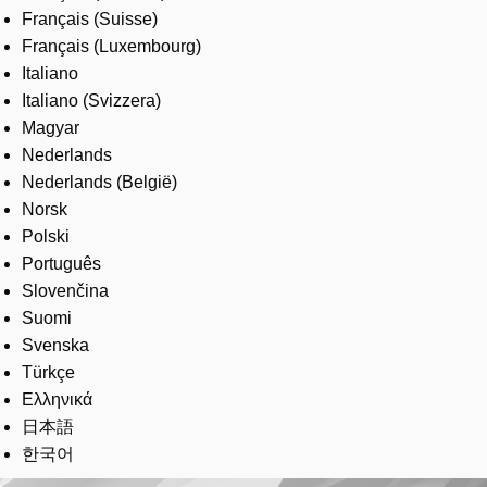
Français (Suisse)
Français (Luxembourg)
Italiano
Italiano (Svizzera)
Magyar
Nederlands
Nederlands (België)
Norsk
Polski
Português
Slovenčina
Suomi
Svenska
Türkçe
Ελληνικά
日本語
한국어