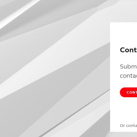
Cont
Submi
conta
CONT
Or cont