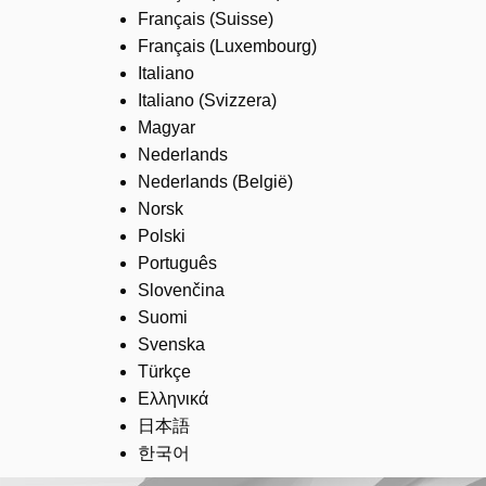
Français (Suisse)
Français (Luxembourg)
Italiano
Italiano (Svizzera)
Magyar
Nederlands
Nederlands (België)
Norsk
Polski
Português
Slovenčina
Suomi
Svenska
Türkçe
Ελληνικά
日本語
한국어