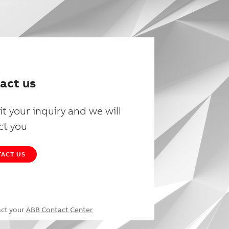
act us
t your inquiry and we will
ct you
ACT US
act your
ABB Contact Center