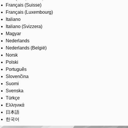
Français (Suisse)
Français (Luxembourg)
Italiano
Italiano (Svizzera)
Magyar
Nederlands
Nederlands (België)
Norsk
Polski
Português
Slovenčina
Suomi
Svenska
Türkçe
Ελληνικά
日本語
한국어