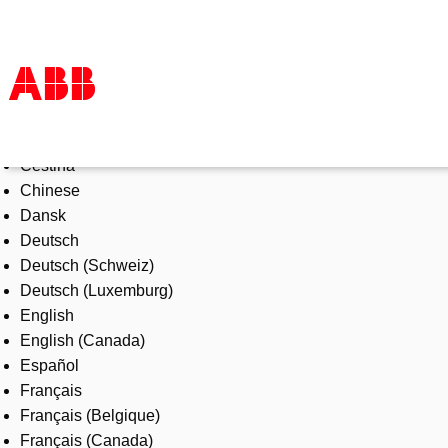
Select Language
Products & Solutions
Čeština
Industries
Chinese
Services
Dansk
About us
Deutsch
Where to buy
Deutsch (Schweiz)
Contact us
Deutsch (Luxemburg)
Careers
English
English (Canada)
Español
Français
Français (Belgique)
Français (Canada)