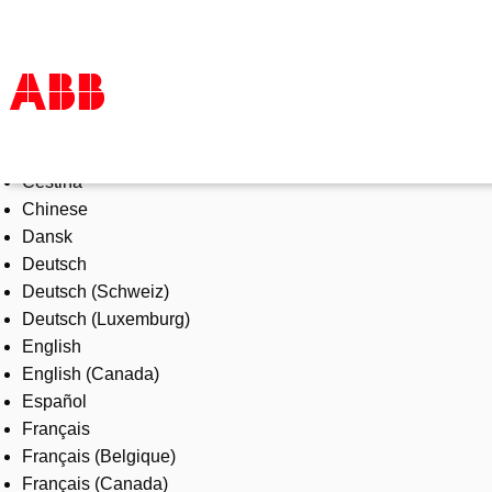
Select Language
Products & Solutions
Čeština
Industries
Chinese
Services
Dansk
About us
Deutsch
Where to buy
Deutsch (Schweiz)
Contact us
Deutsch (Luxemburg)
Careers
English
English (Canada)
Español
Français
Français (Belgique)
Français (Canada)