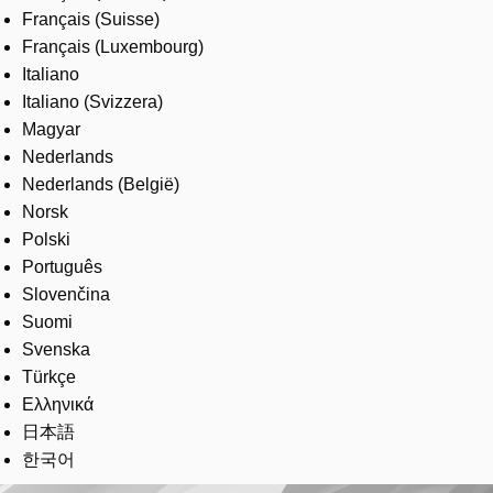
Français (Suisse)
Français (Luxembourg)
Italiano
Italiano (Svizzera)
Magyar
Nederlands
Nederlands (België)
Norsk
Polski
Português
Slovenčina
Suomi
Svenska
Türkçe
Ελληνικά
日本語
한국어