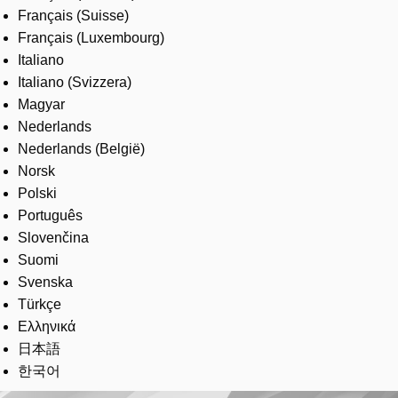
Français (Suisse)
Français (Luxembourg)
Italiano
Italiano (Svizzera)
Magyar
Nederlands
Nederlands (België)
Norsk
Polski
Português
Slovenčina
Suomi
Svenska
Türkçe
Ελληνικά
日本語
한국어