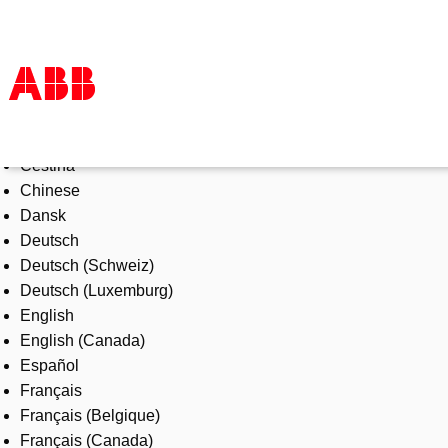
Select Language
Products & Solutions
Čeština
Industries
Chinese
Services
Dansk
About us
Deutsch
Where to buy
Deutsch (Schweiz)
Contact us
Deutsch (Luxemburg)
Careers
English
English (Canada)
Español
Français
Français (Belgique)
Français (Canada)