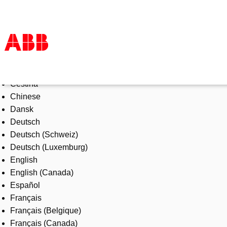
Select Language
Products & Solutions
Čeština
Industries
Chinese
Services
Dansk
About us
Deutsch
Where to buy
Deutsch (Schweiz)
Contact us
Deutsch (Luxemburg)
Careers
English
English (Canada)
Español
Français
Français (Belgique)
Français (Canada)