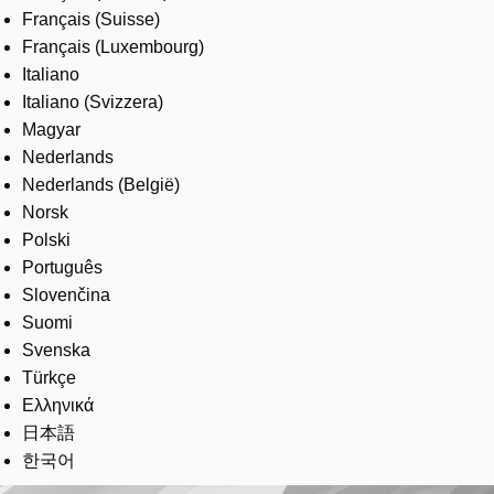
Français (Suisse)
Français (Luxembourg)
Italiano
Italiano (Svizzera)
Magyar
Nederlands
Nederlands (België)
Norsk
Polski
Português
Slovenčina
Suomi
Svenska
Türkçe
Ελληνικά
日本語
한국어