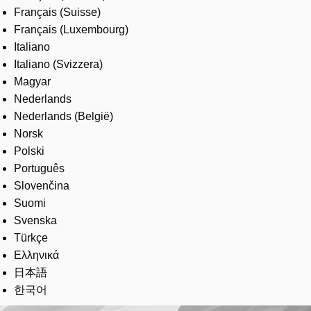
Français (Suisse)
Français (Luxembourg)
Italiano
Italiano (Svizzera)
Magyar
Nederlands
Nederlands (België)
Norsk
Polski
Português
Slovenčina
Suomi
Svenska
Türkçe
Ελληνικά
日本語
한국어