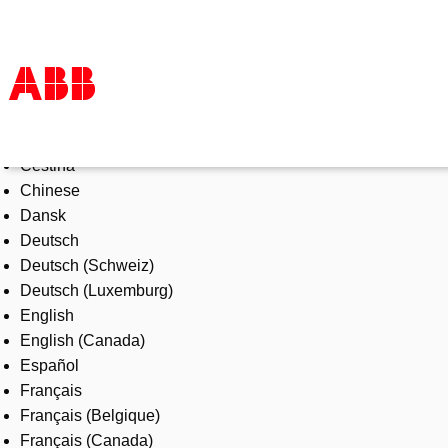
Select Language
Products & Solutions
Čeština
Industries
Chinese
Services
Dansk
About us
Deutsch
Where to buy
Deutsch (Schweiz)
Contact us
Deutsch (Luxemburg)
Careers
English
English (Canada)
Español
Français
Français (Belgique)
Français (Canada)