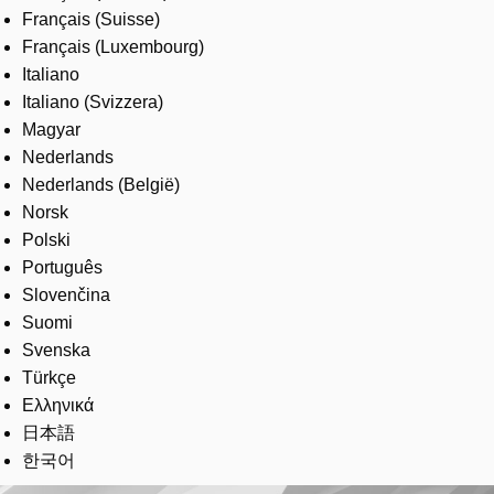
Français (Suisse)
Français (Luxembourg)
Italiano
Italiano (Svizzera)
Magyar
Nederlands
Nederlands (België)
Norsk
Polski
Português
Slovenčina
Suomi
Svenska
Türkçe
Ελληνικά
日本語
한국어