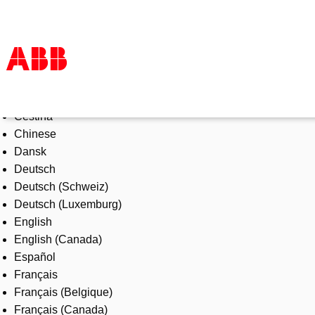
Select Language
Products & Solutions
Čeština
Industries
Chinese
Services
Dansk
About us
Deutsch
Where to buy
Deutsch (Schweiz)
Contact us
Deutsch (Luxemburg)
Careers
English
English (Canada)
Español
Français
Français (Belgique)
Français (Canada)