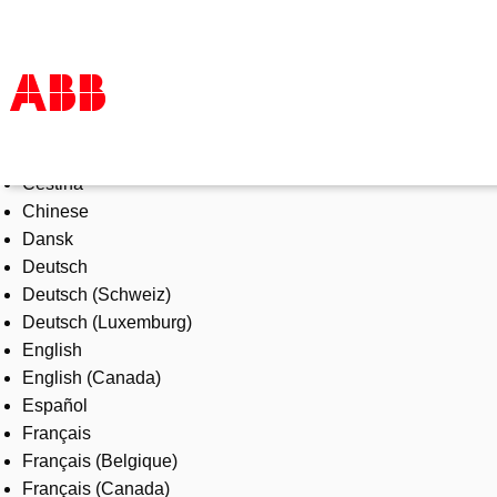
Select Language
Products & Solutions
Čeština
Industries
Chinese
Services
Dansk
About us
Deutsch
Where to buy
Deutsch (Schweiz)
Contact us
Deutsch (Luxemburg)
Careers
English
English (Canada)
Español
Français
Français (Belgique)
Français (Canada)