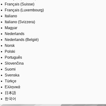
Français (Suisse)
Français (Luxembourg)
Italiano
Italiano (Svizzera)
Magyar
Nederlands
Nederlands (België)
Norsk
Polski
Português
Slovenčina
Suomi
Svenska
Türkçe
Ελληνικά
日本語
한국어